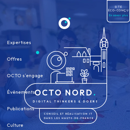
Allez au contenu
SITE
ÉCO-CONÇU
En savoir plus
Expertises
Expertises
Offres
Offres
OCTO s'engage
OCTO s'engage
OCTO NORD
Événements
Événements
DIGITAL THINKERS & DOERS
Publications
Publications
CONSEIL ET RÉALISATION IT
DANS LES HAUTS-DE-FRANCE
Culture
Culture