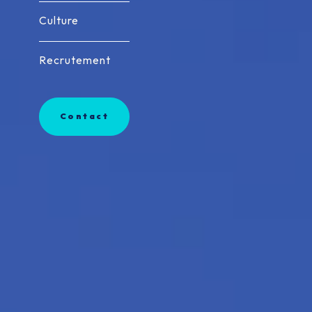
Culture
Culture
Recrutement
Recrutement
Contact