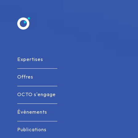
Allez au contenu
Expertises
Expertises
Offres
Offres
OCTO s'engage
OCTO s'engage
Événements
Événements
Publications
Publications