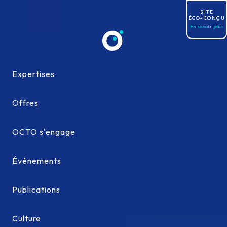
Allez au contenu
SITE
ÉCO-CONÇU
En savoir plus
Expertises
Expertises
Offres
Offres
OCTO s'engage
OCTO s'engage
Événements
Événements
Publications
Publications
Culture
Culture