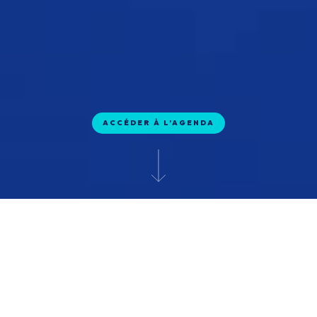
ACCÉDER À L’AGENDA
OCTO, CRÉATEUR
D’ÉVÉNEMENTS
Apprendre, partager et échanger sont des valeurs
fondamentales de notre culture. Nous nous