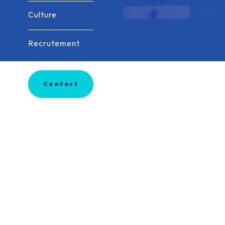
Culture
Culture
Recrutement
Recrutement
Contact