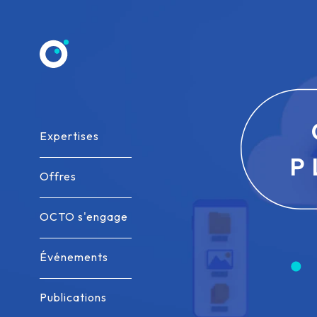
Allez au contenu
Expertises
Expertises
P
Offres
Offres
OCTO s'engage
OCTO s'engage
Événements
Événements
Publications
Publications