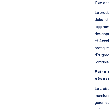
l'aven
La produc
début d'
l’appren
des appr
et Accel
pratique
d'augme
l'organis
Faire
nécess
La crois
monitori
gérer les