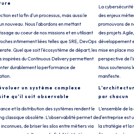
ture
La cybersécurité
tion est la fin d'un processus, mais aussi le
des enjeux métier
un nouveau. Nous l'abordons en mettant
promouvons de no
tissage au coeur de nos missions et en utilisant
des projets Agile
oches intimement liées telles que SRE, DevOps
développement et 
erate. Quel que soit l'écosystème de départ, les
mise en place mob
s inspirées du Continuous Delivery permettent
perspective de l'
nter durablement la performance de
Nous soutenons l
ation.
manifeste.
 évoluer un système complexe
L'architectu
ite qu'il soit observable
par chacun
sance et la distribution des systèmes rendent le
L’ensemble de la
ng classique obsolète. L’observabilité permet de
d'entreprise est u
 inconnues, de briser les silos entre métiers via
la stratégie et la