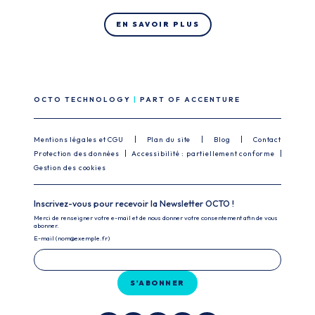
EN SAVOIR PLUS
OCTO TECHNOLOGY
PART OF ACCENTURE
Mentions légales et CGU
Plan du site
Blog
Contact
Protection des données
Accessibilité : partiellement conforme
Gestion des cookies
Inscrivez-vous pour recevoir la Newsletter OCTO !
Merci de renseigner votre e-mail et de nous donner votre consentement afin de vous
abonner.
E-mail (nom@exemple.fr)
S'ABONNER