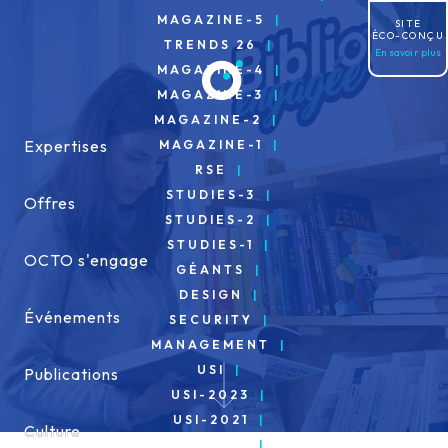
Allez au contenu
MAGAZINE-5
SITE
ÉCO-CONÇU
TRENDS 26
En savoir plus
MAGAZINE-4
MAGAZINE-3
MAGAZINE-2
Expertises
Expertises
MAGAZINE-1
RSE
STUDIES-3
Offres
Offres
STUDIES-2
STUDIES-1
OCTO s'engage
OCTO s'engage
GÉANTS
DESIGN
Événements
Événements
SECURITY
MANAGEMENT
USI
Publications
Publications
USI-2023
USI-2021
Culture
Culture
USI-2019