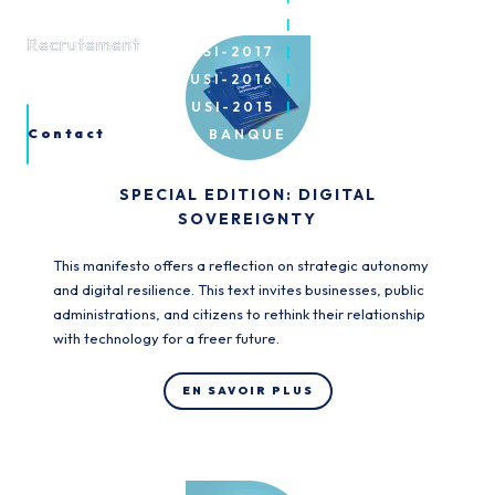
USI-2018
Recrutement
Recrutement
USI-2017
USI-2016
USI-2015
Contact
BANQUE
SPECIAL EDITION: DIGITAL
SOVEREIGNTY
This manifesto offers a reflection on strategic autonomy
and digital resilience. This text invites businesses, public
administrations, and citizens to rethink their relationship
with technology for a freer future.
EN SAVOIR PLUS