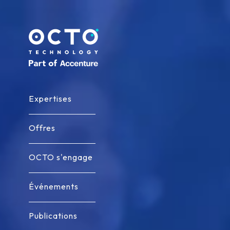
Allez au contenu
Expertises
Expertises
Offres
Offres
OCTO s'engage
OCTO s'engage
Événements
Événements
Publications
Publications