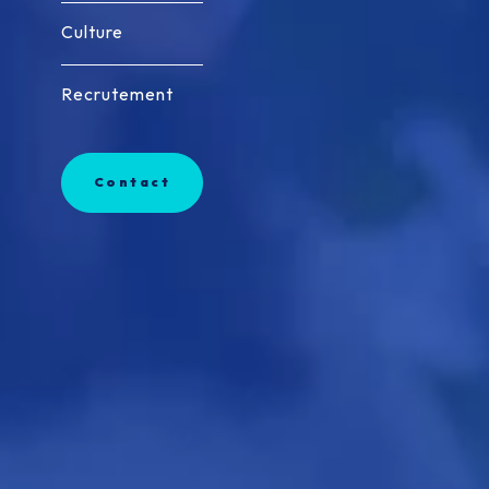
Culture
Culture
Recrutement
Recrutement
Contact